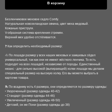
В корзину
Безленчиковое меховое седло Comfy.
Натуральная новозеландская овчина, цвет меха медовый.
Кожаные приструги.
V-образная система крепления стремян.
Верхний мех удобно отстёгивается.
❓ Как определить необходимый размер:
🐴 По лошади размер у всех наших меховых и замшевых сёдел
универсальный, так как они не имеют жёсткого ленчика. То есть
подходят на всех лошадей, независимо от породы. Единственный
нюанс - для сильно высокой (выпирающей) холки лошади мы делаем
специальный размер на высокую холку. Его вы можете выбрать в
карточке товара.
🏇 По всаднику есть 4 размера, они определяются по размеру одежды:
‣ Укороченный (размер одежды 40-42)
‣ Стандарт (размер одежды 44-46)
‣ Увеличенный (размер одежды 48-50)
‣ Детский, он же Пони (размер одежды до 38)