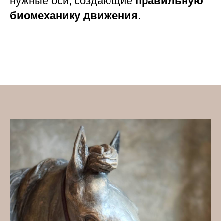
нужные оси, создающие
правильную
биомеханику движения
.