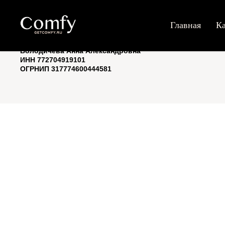
© 2019-2026 COMFY
Главная
Наша продукция
Галерея
Конт
Главная
Ка
Главная
Индивидуальный
предприниматель
Володичева Анна Александровна
ИНН 772704919101
ОГРНИП 317774600444581