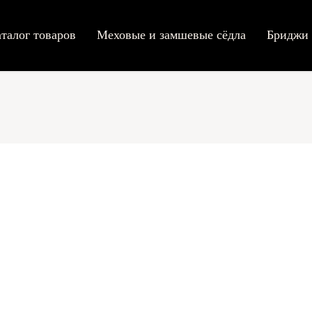
акты
талог товаров
Меховые и замшевые сёдла
Бриджи 
Каталог
Доставка
Контакты
Политика конфиден
Публичная оферта