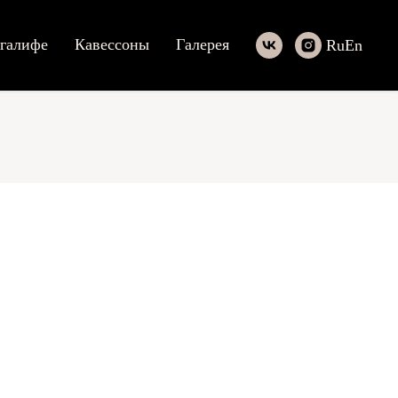
галифе
Кавессоны
Галерея
Ru
En
циальности